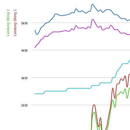
Leistung String 2
Leistung String 1
5kW
4kW
3kW
2kW