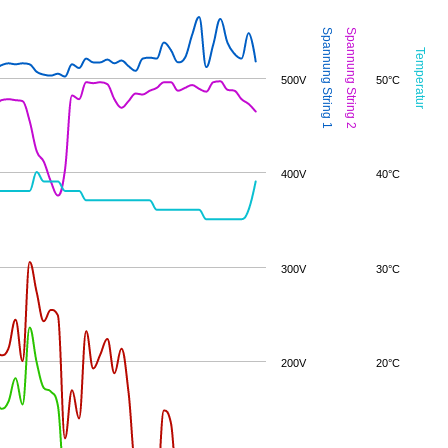
Spannung String 1
Spannung String 2
Temperatur
500V
50°C
400V
40°C
300V
30°C
200V
20°C