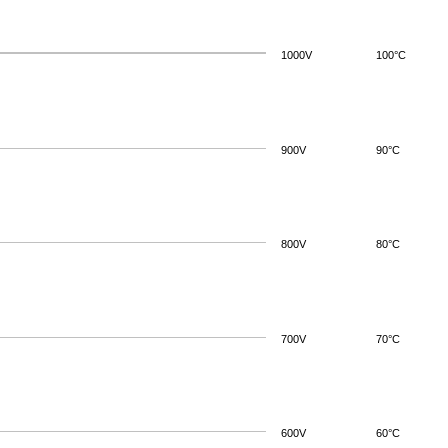
1000V
100°C
900V
90°C
800V
80°C
700V
70°C
600V
60°C