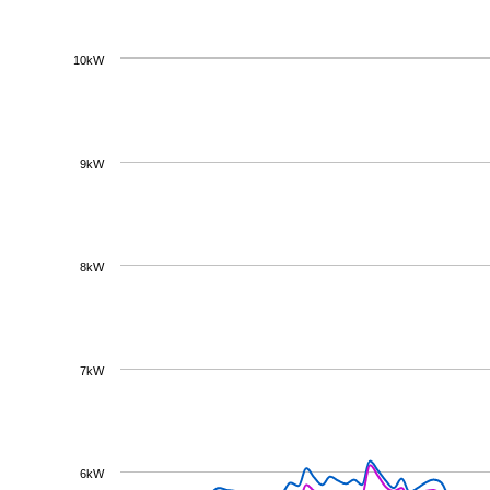
10kW
9kW
8kW
7kW
6kW