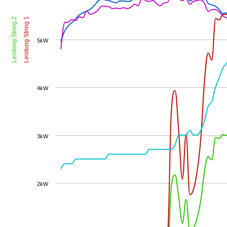
Leistung String 2
Leistung String 1
5kW
4kW
3kW
2kW