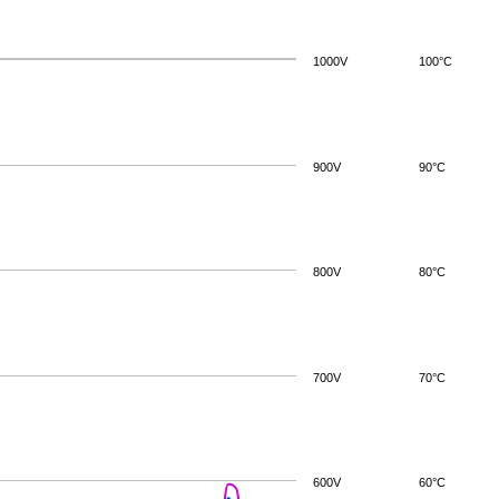
1000V
100°C
900V
90°C
800V
80°C
700V
70°C
600V
60°C