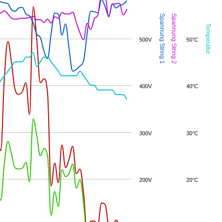
Spannung String 1
Spannung String 2
Temperatur
500V
50°C
400V
40°C
300V
30°C
200V
20°C